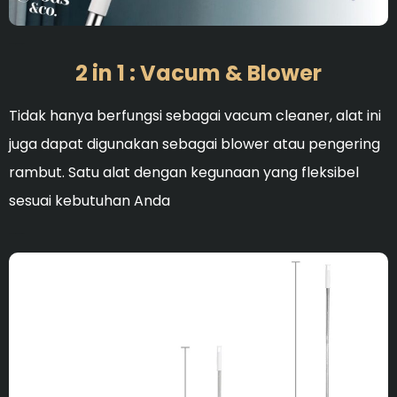
Ideal untuk membersihka
2 in 1 : Vacum & Blower
Tidak hanya berfungsi sebagai vacum cleaner, alat ini
juga dapat digunakan sebagai blower atau pengering
rambut. Satu alat dengan kegunaan yang fleksibel
sesuai kebutuhan Anda
Ideal untuk membersihka