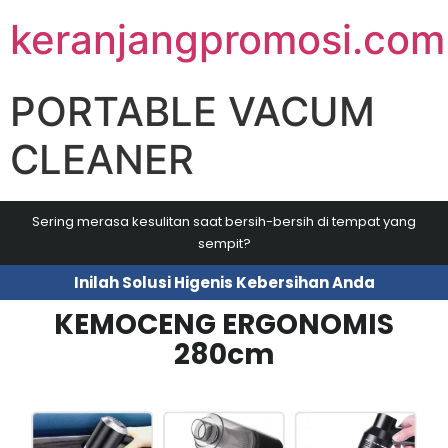
keranjangpromosi.com
PORTABLE VACUM
CLEANER
Sering merasa kesulitan saat bersih-bersih di tempat yang
sempit?​
Inilah Solusi Higenis Kebersihan Anda
KEMOCENG ERGONOMIS
280cm