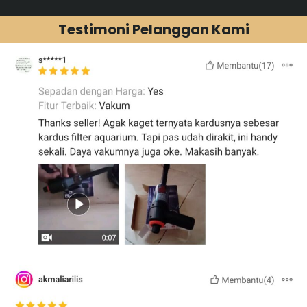
Ideal untuk membersihka
Testimoni Pelanggan Kami