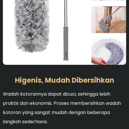
Ideal untuk membersihka
Higenis, Mudah Dibersihkan
Wadah kotorannya dapat dicuci, sehingga lebih
praktis dan ekonomis. Proses membersihkan wadah
kotoran yang sangat mudah dengan beberapa
langkah sederhana.