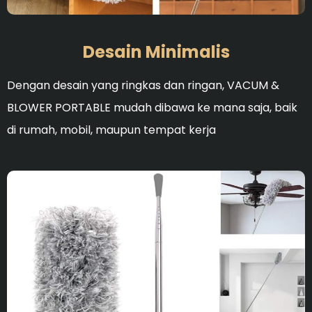
Ideal untuk membersihka
Desain Minimalis
Dengan desain yang ringkas dan ringan, VACUM &
BLOWER PORTABLE mudah dibawa ke mana saja, baik
di rumah, mobil, maupun tempat kerja
Ideal untuk membersihka