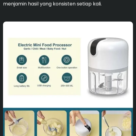
menjamin hasil yang konsisten setiap kali.
Ideal untuk membersihka