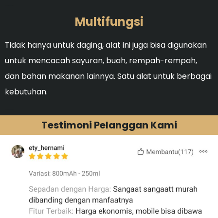
Ideal untuk membersihka
Multifungsi
Tidak hanya untuk daging, alat ini juga bisa digunakan
untuk mencacah sayuran, buah, rempah-rempah,
dan bahan makanan lainnya. Satu alat untuk berbagai
kebutuhan.
Ideal untuk membersihka
Testimoni Pelanggan Kami