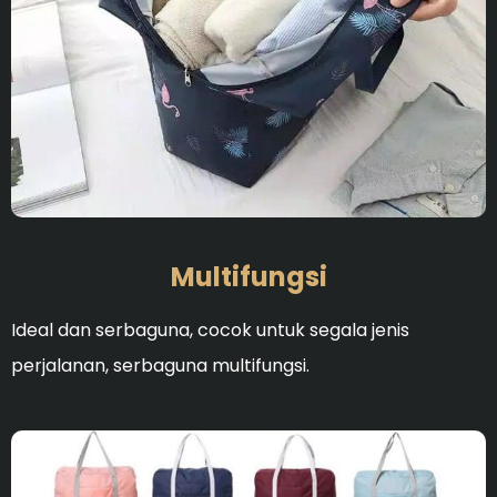
Ideal untuk membersihka
Multifungsi
Ideal dan serbaguna, cocok untuk segala jenis
perjalanan, serbaguna multifungsi.
Ideal untuk membersihka