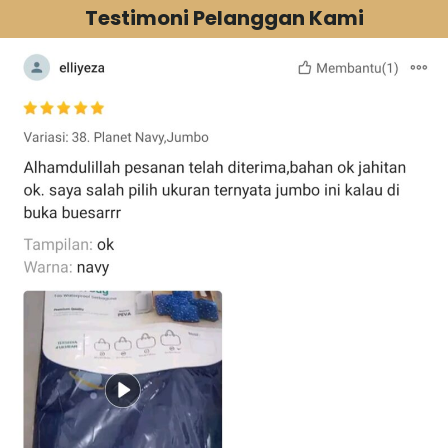
Testimoni Pelanggan Kami