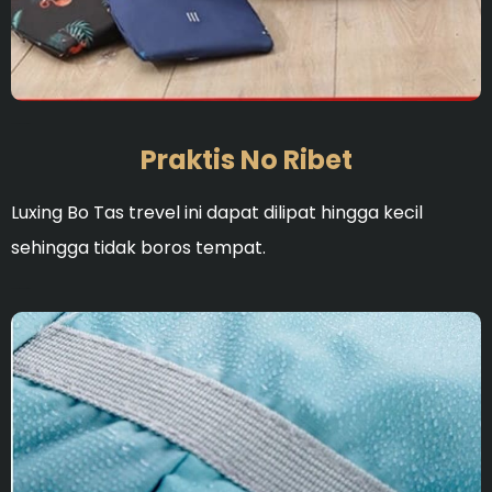
Ideal untuk membersihka
Praktis No Ribet
Luxing Bo Tas trevel ini dapat dilipat hingga kecil
sehingga tidak boros tempat.
Ideal untuk membersihka