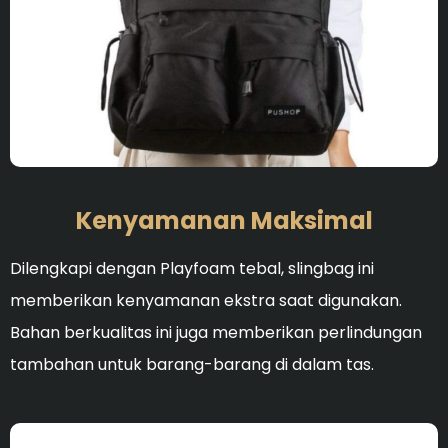
Ideal untuk membersihka
Kenyamanan Maksimal
Dilengkapi dengan Playfoam tebal, slingbag ini
memberikan kenyamanan ekstra saat digunakan.
Bahan berkualitas ini juga memberikan perlindungan
tambahan untuk barang-barang di dalam tas.
Ideal untuk membersihka