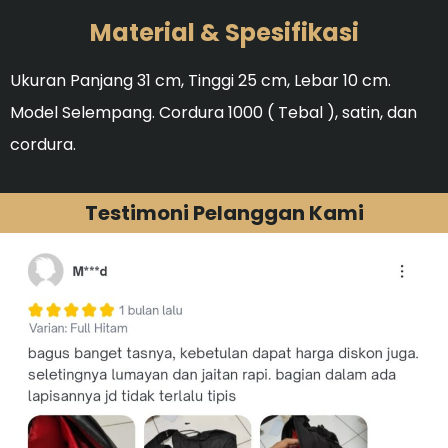
Material & Spesifikasi
Ukuran Panjang 31 cm, Tinggi 25 cm, Lebar 10 cm.
Model Selempang. Cordura 1000 ( Tebal ), satin, dan
cordura.
Ideal untuk membersihka
Testimoni Pelanggan Kami