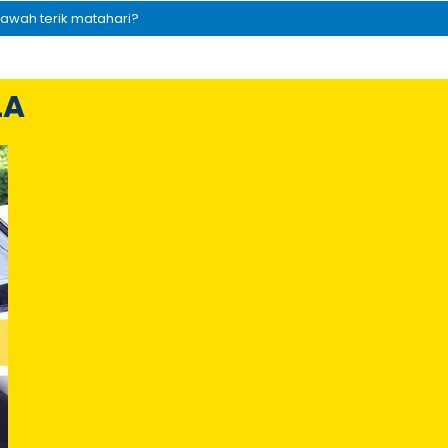
awah terik matahari?
LA