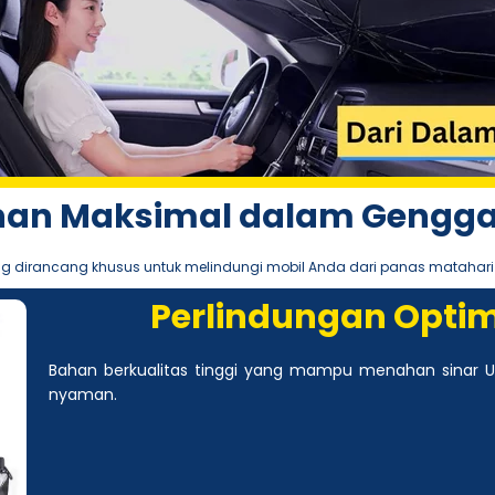
an Maksimal dalam Gengg
ang dirancang khusus untuk melindungi mobil Anda dari panas matahari
Perlindungan Optima
Bahan berkualitas tinggi yang mampu menahan sinar U
nyaman.